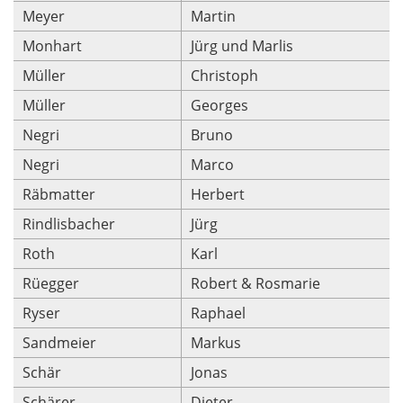
Meyer
Martin
Monhart
Jürg und Marlis
Müller
Christoph
Müller
Georges
Negri
Bruno
Negri
Marco
Räbmatter
Herbert
Rindlisbacher
Jürg
Roth
Karl
Rüegger
Robert & Rosmarie
Ryser
Raphael
Sandmeier
Markus
Schär
Jonas
Schärer
Dieter