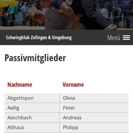
Menü
Schwingklub Zofingen & Umgebung
Passivmitglieder
Nachname
Vorname
Abgottspon
Olivia
Aellig
Peter
Aeschbach
Andreas
Althaus
Philipp