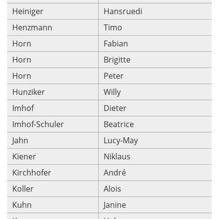
Heiniger
Hansruedi
Henzmann
Timo
Horn
Fabian
Horn
Brigitte
Horn
Peter
Hunziker
Willy
Imhof
Dieter
Imhof-Schuler
Beatrice
Jahn
Lucy-May
Kiener
Niklaus
Kirchhofer
André
Koller
Alois
Kuhn
Janine