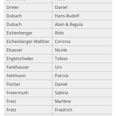
Dreier
Daniel
Dubach
Hans-Rudolf
Dubach
Alain & Regula
Eichenberger
Röbi
Eichenberger-Walther
Corinna
Elsasser
Nicole
Engetschwiler
Tobias
Fankhauser
Urs
Fehlmann
Patrick
Fischer
Daniel
Freiermuth
Sabina
Fretz
Marlène
Fretz
Friedrich