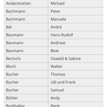
Andenmatten
Michael
Bachmann
Peter
Bachmann
Manuela
Bär
André
Baumann
Hans-Rudolf
Baumann
Andreas
Baumann
Beat
Bertschi
Oswald & Sabine
Bloch
Walter
Bucher
Thomas
Bucher
Lilli und Frank
Bucher
Samuel
Bühler
Andy
Burkhalter
René